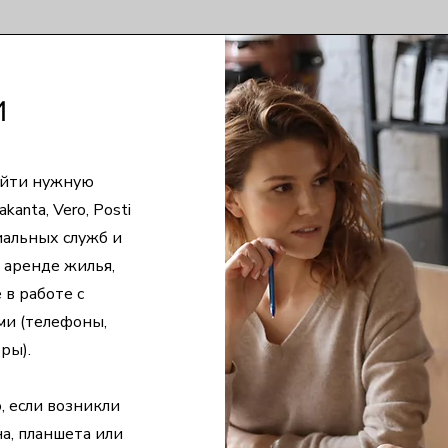
и
айти нужную
anta, Vero, Posti
иальных служб и
и аренде жилья,
 в работе с
ми (телефоны,
ры).
, если возникли
а, планшета или