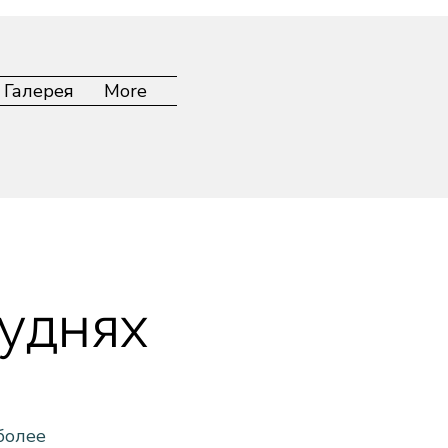
Галерея
More
уднях
более