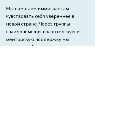
Мы помогаем иммигрантам
чувствовать себя увереннее в
новой стране. Через группы
взаимопомощи, волонтёрскую и
менторскую поддержку мы
укрепляем благополучие,
вовлечённость и создаём больше
общения между людьми из разных
сообществ.