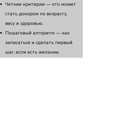
Четкие критерии — кто может
стать донором по возрасту,
весу и здоровью.
Пошаговый алгоритм — как
записаться и сделать первый
шаг, если есть желание.
Главные мифы о донорстве —
разбор страхов о безопасности,
боли и последствиях
О МЕРОПРИЯТИИ