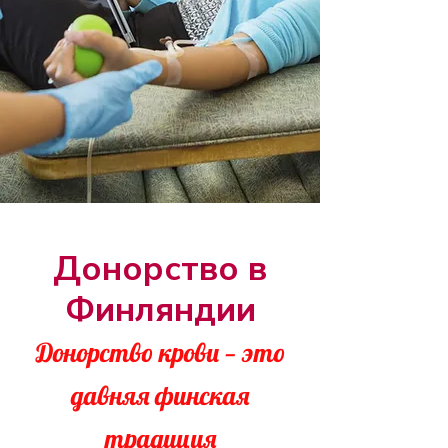
Донорство в
Финляндии
Донорство крови — это
давняя финская
традиция