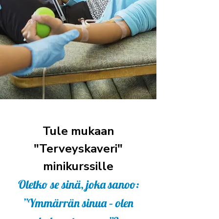
Tule mukaan
"Terveyskaveri"
minikurssille
Oletko se sinä, joka sanoo:
”Ymmärrän sinua – olen