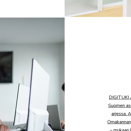
DIGITUKI 
Suomen asu
arjessa. 
Omakannan,
– mukaan l