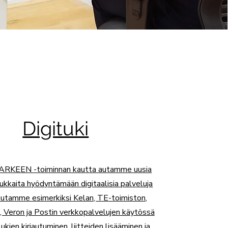
Digituki
ARKEEN -toiminnan kautta autamme uusia
kkaita hyödyntämään digitaalisia palveluja
Autamme esimerkiksi Kelan, TE-toimiston,
 Veron ja Postin verkkopalvelujen käytössä
ukien kirjautuminen, liitteiden lisääminen ja