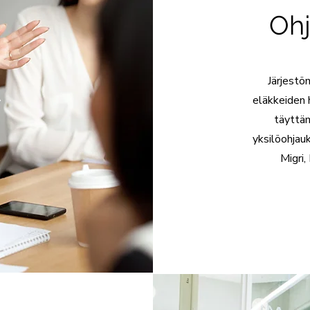
Ohj
Järjestö
eläkkeiden
täyttä
yksilöohjau
Migri,