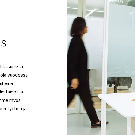
us
ilaisuuksia
rtoja vuodessa
aiheina
igitaidot ja
oamme myös
uun työhön ja
.