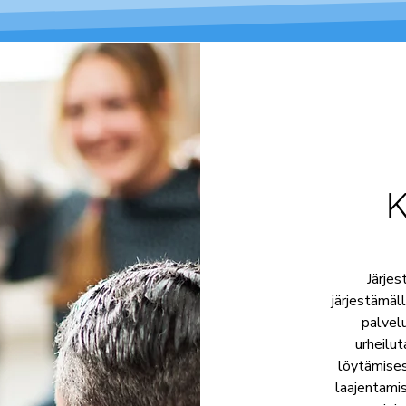
K
Järje
järjestämäl
palvelu
urheilu
löytämises
laajentamis