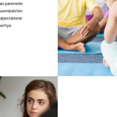
an paremmin
suomalaisten
 järjestämme
nettyä