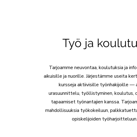
Työ ja koulut
Tarjoamme neuvontaa, koulutuksia ja infot
aikuisille ja nuorille. Järjestämme useita ke
kursseja aktiivisille työnhakijoille — 
urasuunnittelu, työllistyminen, koulutus, d
tapaamiset työnantajien kanssa. Tarj
mahdollisuuksia työkokeiluun, palkkatuett
opiskelijoiden työharjoitteluun