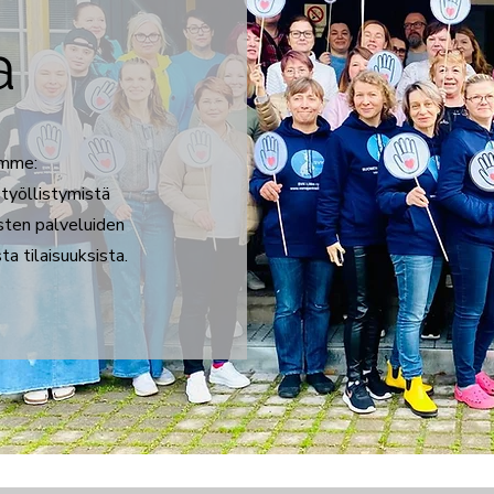
a
amme:
, työllistymistä
listen palveluiden
ta tilaisuuksista.