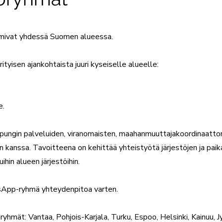
toimivat yhdessä Suomen alueessa.
ityisen ajankohtaista juuri kyseiselle alueelle:
e.
ungin palveluiden, viranomaisten, maahanmuuttajakoordinaatto
n kanssa. Tavoitteena on kehittää yhteistyötä järjestöjen ja paika
ihin alueen järjestöihin.
sApp-ryhmä yhteydenpitoa varten.
ryhmät: Vantaa, Pohjois-Karjala, Turku, Espoo, Helsinki, Kainuu, J