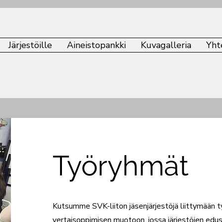
Järjestöille
Aineistopankki
Kuvagalleria
Yht
Työryhmät
Kutsumme SVK-liiton jäsenjärjestöjä liittymään t
vertaisoppimisen muotoon, jossa järjestöjen edus