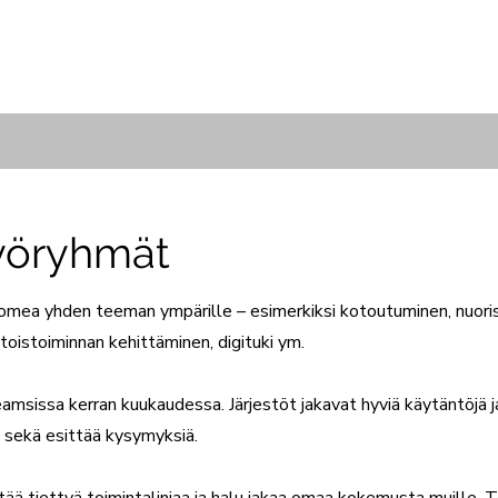
työryhmät
Suomea yhden teeman ympärille – esimerkiksi kotoutuminen, nuori
oistoiminnan kehittäminen, digituki ym.
sissa kerran kuukaudessa. Järjestöt jakavat hyviä käytäntöjä ja 
an sekä esittää kysymyksiä.