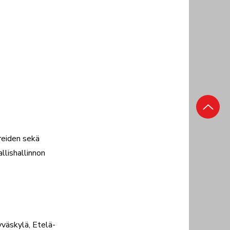
reiden sekä
llishallinnon
yväskylä, Etelä-