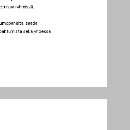
netuissa ryhmissä.
 kumppaneita, saada
tapahtumista sekä yhdessä