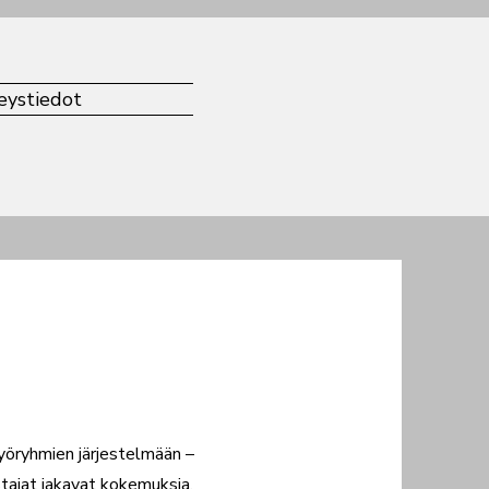
eystiedot
yöryhmien järjestelmään –
tajat jakavat kokemuksia,