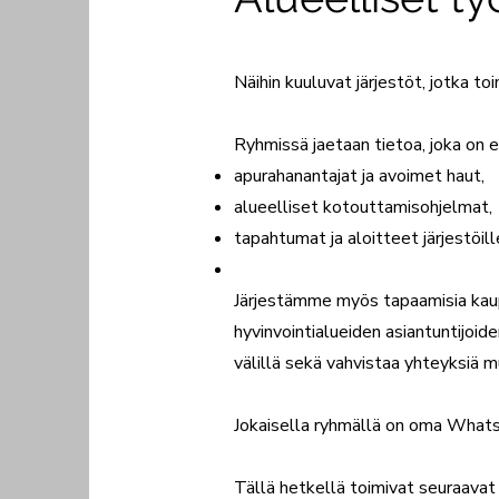
Näihin kuuluvat järjestöt, jotka 
Ryhmissä jaetaan tietoa, joka on er
apurahanantajat ja avoimet haut,
alueelliset kotouttamisohjelmat,
tapahtumat ja aloitteet järjestöill
Järjestämme myös tapaamisia kaup
hyvinvointialueiden asiantuntijoide
välillä sekä vahvistaa yhteyksiä mu
Jokaisella ryhmällä on oma What
Tällä hetkellä toimivat seuraavat 