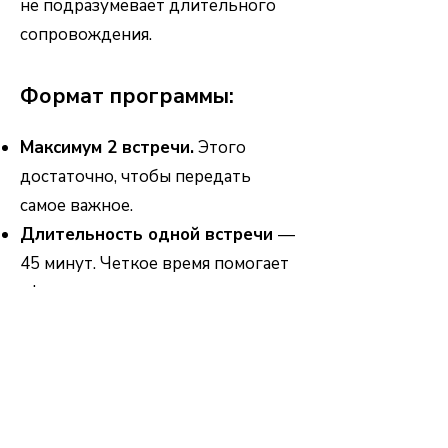
не подразумевает длительного
сопровождения.
Формат программы:
Максимум 2 встречи.
Этого
достаточно, чтобы передать
самое важное.
Длительность одной встречи
—
45 минут. Четкое время помогает
сфокусироваться на главном.
Онлайн-формат
. Мы стираем
территориальные границы: вы
можете найти «своего» человека,
даже если один из вас находится в
Хельсинки, а другой — в